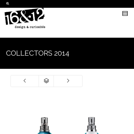
I'm looking for
product
in a size
size
.
Show me the
colour
items.
Super Search
COLLECTORS 2014