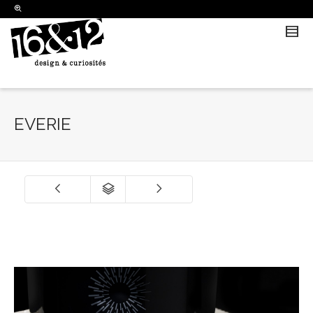
I'm looking for
product
in a size
size
.
Show me the
colour
items.
Super Search
EVERIE