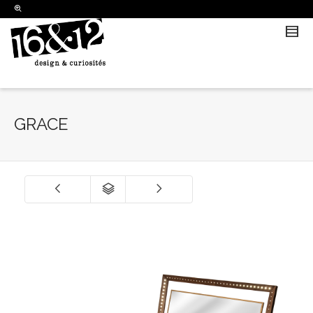
I'm looking for
product
in a size
size
.
Show me the
colour
items.
Super Search
GRACE