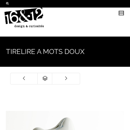
I'm looking for
product
in a size
size
.
Show me the
colour
items.
Super Search
TIRELIRE A MOTS DOUX